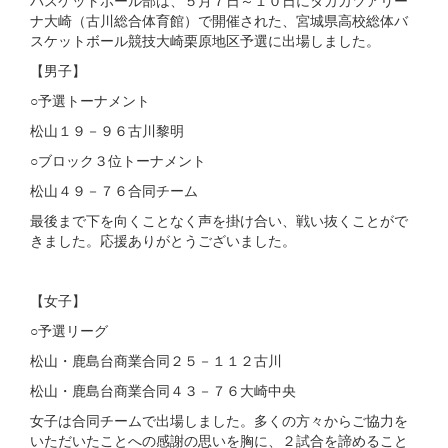
バスケットボール部は、５月７日～１０日にタカカツアリー
ナ大崎（古川総合体育館）で開催された、宮城県高校総体バ
スケットボール競技大崎栗原地区予選に出場しました。
【男子】
○予選トーナメント
松山１９－９６古川黎明
○ブロック３位トーナメント
松山４９－７６合同チーム
最後まで下を向くことなく声を掛け合い、戦い抜くことがで
きました。応援ありがとうございました。
【女子】
○予選リーグ
松山・鹿島台商業合同２５－１１２古川
松山・鹿島台商業合同４３－７６大崎中央
女子は合同チームで出場しました。多くの方々からご協力を
いただいたことへの感謝の思いを胸に、２試合を諦めること