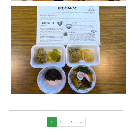
1
2
3
»