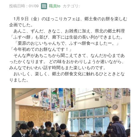
投稿日時 : 01/09
職員to
カテゴリ:
1月９日（金）のほっこりカフェは、郷土食のお餅を楽しむ
企画でした。
あんこ、ずんだ、きなこ、お雑煮に加え、県北の郷土料理
「ふすべ餅」も並び、廊下には生徒の長い列ができました。
「栗原のおじいちゃんちで、ふすべ餅食べましたー。」
「今年初めてのお餅なんです！」
そんな声があちこちから聞こえてきて、なんだか心まであ
ったかくなります。 どの味をおかわりしようか迷いながら、
みんなでわいわい話す時間もまた楽しいものです。
おいしく、楽しく、郷土の餅食文化に触れるひとときとな
りました。