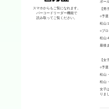
ボー
スマホからもご覧になれます。
【男
バーコードリーダー機能で
○予
読み取ってご覧ください。
松山
○ブ
松山
最後
【女
○予
松山
松山
女子
りま