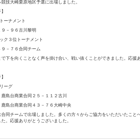
ル競技大崎栗原地区予選に出場しました。
子】
選トーナメント
１９－９６古川黎明
ロック３位トーナメント
４９－７６合同チーム
まで下を向くことなく声を掛け合い、戦い抜くことができました。応援
子】
選リーグ
・鹿島台商業合同２５－１１２古川
・鹿島台商業合同４３－７６大崎中央
は合同チームで出場しました。多くの方々からご協力をいただいたこと
した。応援ありがとうございました。