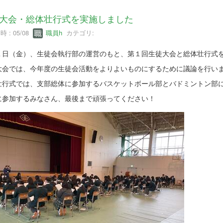
大会・総体壮行式を実施しました
 : 05/08
職員h
カテゴリ:
１日（金）、生徒会執行部の運営のもと、第１回生徒大会と総体壮行式
大会では、今年度の生徒会活動をよりよいものにするために議論を行い
壮行式では、支部総体に参加するバスケットボール部とバドミントン部
に参加するみなさん、最後まで頑張ってください！