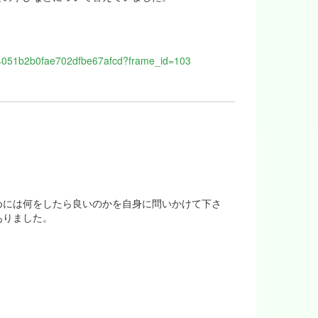
1d4051b2b0fae702dfbe67afcd?frame_id=103
めには何をしたら良いのかを自身に問いかけて下さ
ありました。