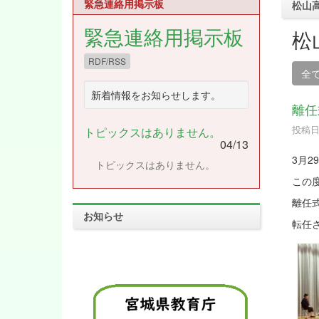
緊急連絡用掲示板
松山
緊急連絡用掲示板
松
RDF/RSS
全
新着情報をお知らせします。
離任
投稿日時
トピックスはありません。
04/13
3月
トピックスはありません。
この
離任
お知らせ
転任