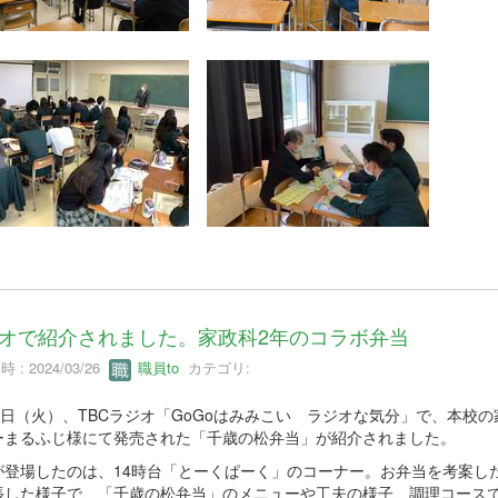
オで紹介されました。家政科2年のコラボ弁当
 : 2024/03/26
職員to
カテゴリ:
26日（火）、TBCラジオ「GoGoはみみこい ラジオな気分」で、本
ーまるふじ様にて発売された「千歳の松弁当」が紹介されました。
が登場したのは、14時台「とーくぱーく」のコーナー。お弁当を考案し
張した様子で、「千歳の松弁当」のメニューや工夫の様子、調理コース