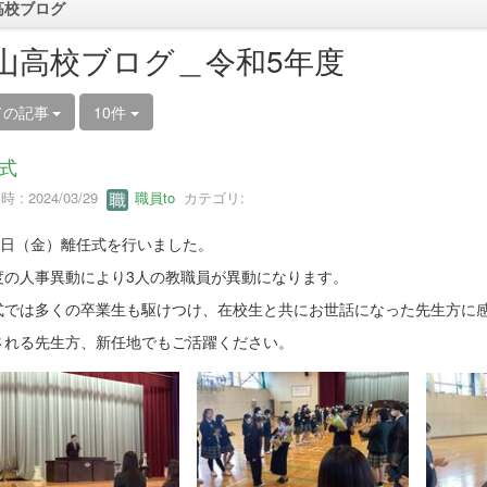
高校ブログ
山高校ブログ＿令和5年度
ての記事
10件
式
 : 2024/03/29
職員to
カテゴリ:
29日（金）離任式を行いました。
度の人事異動により3人の教職員が異動になります。
式では多くの卒業生も駆けつけ、在校生と共にお世話になった先生方に
される先生方、新任地でもご活躍ください。