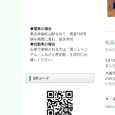
◆電車の場合
東北本線松山駅を出て、県道153号
線を南西に進む。徒歩30分
松高
◆自動車の場合
お車で来校される方は「酒ミュージ
投稿日時
アム・ふるさと歴史館」を目印にお
越しください。
3月
まし
大崎
QRコード
のみ
いた
▼「
https