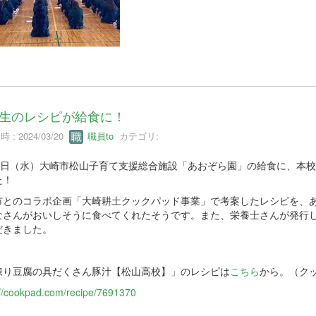
生のレシピが給食に！
 : 2024/03/20
職員to
カテゴリ:
13日（水）大崎市松山子育て支援総合施設「あおぞら園」の給食に、本
た！
市とのコラボ企画「大崎耕土クックパッド事業」で考案したレシピを、
なさんがおいしそうに食べてくれたそうです。また、栄養士さんが発行
だきました。
凍り豆腐の具だくさん豚汁【松山高校】」のレシピは
こちら
から。（ク
://cookpad.com/recipe/7691370