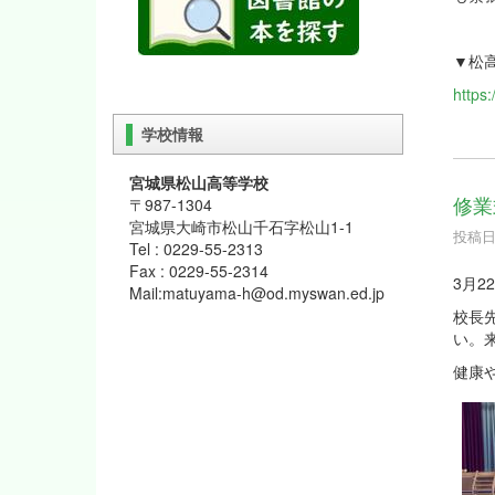
▼松
https
学校情報
宮城県松山高等学校
修業
〒987-1304
宮城県大崎市松山千石字松山1-1
投稿日時
Tel : 0229-55-2313
Fax : 0229-55-2314
3月
Mail:matuyama-h@od.myswan.ed.jp
校長
い。
健康