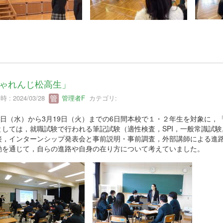
ゃれんじ松高生」
 : 2024/03/28
管理者F
カテゴリ:
28日（水）から3月19日（火）までの6日間本校で１・２年生を対象に
としては，就職試験で行われる筆記試験（適性検査，SPI，一般常識試験
接，インターンシップ発表会と事前説明・事前調査，外部講師による進
動を通じて，自らの進路や自身の在り方について考えていました。