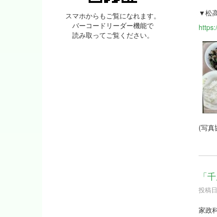
▼松
スマホからもご覧になれます。
バーコードリーダー機能で
https
読み取ってご覧ください。
(写真
「千
投稿日時
家政