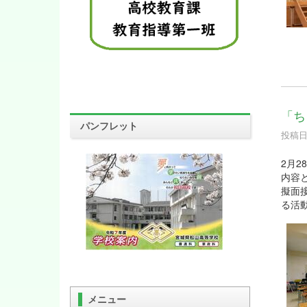
「ち
パンフレット
投稿日時
2月
内容
擬面
る活
メニュー