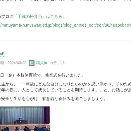
高ブログ
「千歳の松弁当」はこちら。
://matuyama-h.myswan.ed.jp/blogs/blog_entries_edit/edit/86/46ab6b
式
 : 2024/03/22
職員to
カテゴリ:
22日（金）本校体育館で、修業式を行いました。
先生から、「一年後にどんな自分になりたいのかを思い浮かべ、そのた
来年の春に、人として成長していることを期待します。」と、お話しが
や安全な生活を心がけ、有意義な春休みを過ごしましょう。