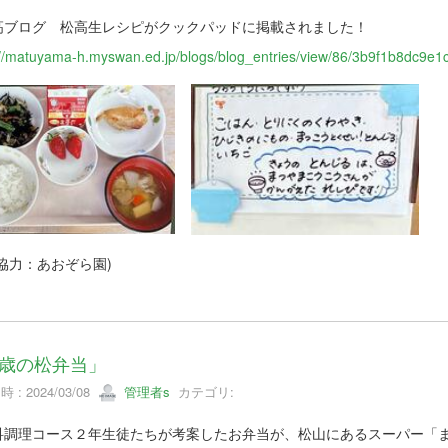
高ブログ 松高生レシピがクックパッドに掲載されました！
://matuyama-h.myswan.ed.jp/blogs/blog_entries/view/86/3b9f1b8dc9
協力：あおぞら園)
歳の松弁当」
 : 2024/03/08
管理者s
カテゴリ:
科調理コース２年生徒たちが考案したお弁当が、松山にあるスーパー「ま