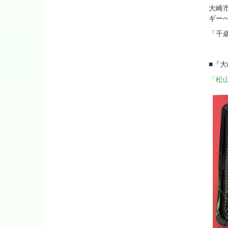
大崎
ギー
「千
■『
「松