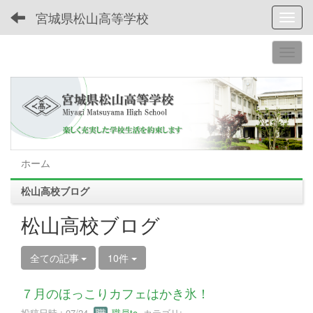
宮城県松山高等学校
Toggl
ホーム
松山高校ブログ
松山高校ブログ
全ての記事
10件
７月のほっこりカフェはかき氷！
投稿日時 : 07/24
職員to
カテゴリ: