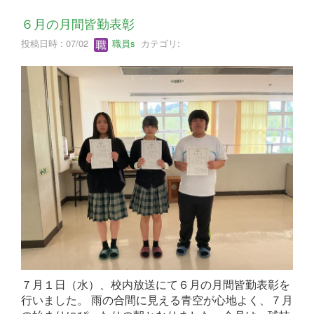
６月の月間皆勤表彰
投稿日時 : 07/02
職員s
カテゴリ:
７月１日（水）、校内放送にて６月の月間皆勤表彰を
行いました。 雨の合間に見える青空が心地よく、７月